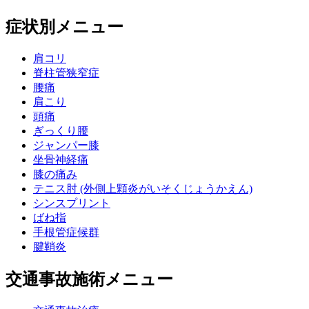
症状別メニュー
肩コリ
脊柱管狭窄症
腰痛
肩こり
頭痛
ぎっくり腰
ジャンパー膝
坐骨神経痛
膝の痛み
テニス肘 (外側上顆炎がいそくじょうかえん)
シンスプリント
ばね指
手根管症候群
腱鞘炎
交通事故施術メニュー