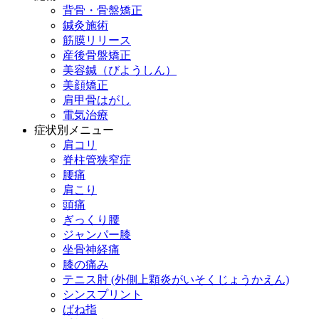
背骨・骨盤矯正
鍼灸施術
筋膜リリース
産後骨盤矯正
美容鍼（びようしん）
美顔矯正
肩甲骨はがし
電気治療
症状別メニュー
肩コリ
脊柱管狭窄症
腰痛
肩こり
頭痛
ぎっくり腰
ジャンパー膝
坐骨神経痛
膝の痛み
テニス肘 (外側上顆炎がいそくじょうかえん)
シンスプリント
ばね指