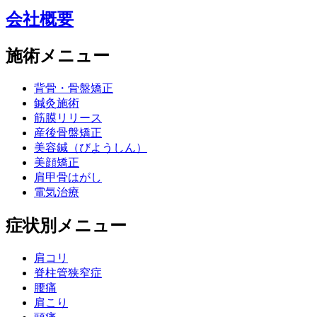
会社概要
施術メニュー
背骨・骨盤矯正
鍼灸施術
筋膜リリース
産後骨盤矯正
美容鍼（びようしん）
美顔矯正
肩甲骨はがし
電気治療
症状別メニュー
肩コリ
脊柱管狭窄症
腰痛
肩こり