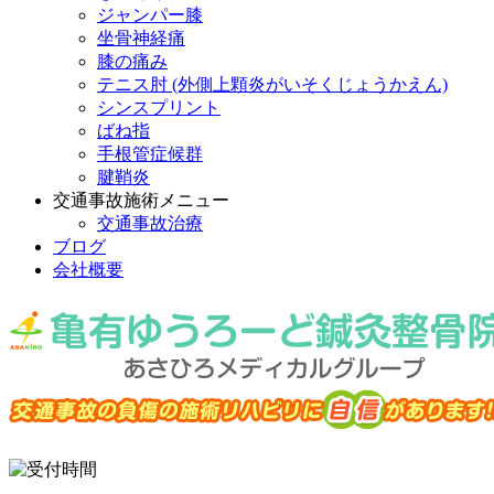
ジャンパー膝
坐骨神経痛
膝の痛み
テニス肘 (外側上顆炎がいそくじょうかえん)
シンスプリント
ばね指
手根管症候群
腱鞘炎
交通事故施術メニュー
交通事故治療
ブログ
会社概要