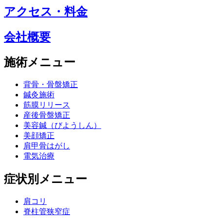
アクセス・料金
会社概要
施術メニュー
背骨・骨盤矯正
鍼灸施術
筋膜リリース
産後骨盤矯正
美容鍼（びようしん）
美顔矯正
肩甲骨はがし
電気治療
症状別メニュー
肩コリ
脊柱管狭窄症