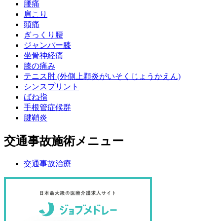
腰痛
肩こり
頭痛
ぎっくり腰
ジャンパー膝
坐骨神経痛
膝の痛み
テニス肘 (外側上顆炎がいそくじょうかえん)
シンスプリント
ばね指
手根管症候群
腱鞘炎
交通事故施術メニュー
交通事故治療