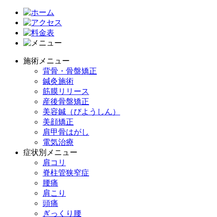
施術メニュー
背骨・骨盤矯正
鍼灸施術
筋膜リリース
産後骨盤矯正
美容鍼（びようしん）
美顔矯正
肩甲骨はがし
電気治療
症状別メニュー
肩コリ
脊柱管狭窄症
腰痛
肩こり
頭痛
ぎっくり腰