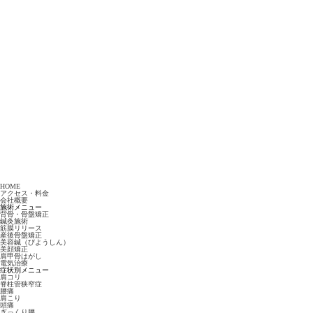
HOME
アクセス・料金
会社概要
施術メニュー
背骨・骨盤矯正
鍼灸施術
筋膜リリース
産後骨盤矯正
美容鍼（びようしん）
美顔矯正
肩甲骨はがし
電気治療
症状別メニュー
肩コリ
脊柱管狭窄症
腰痛
肩こり
頭痛
ぎっくり腰