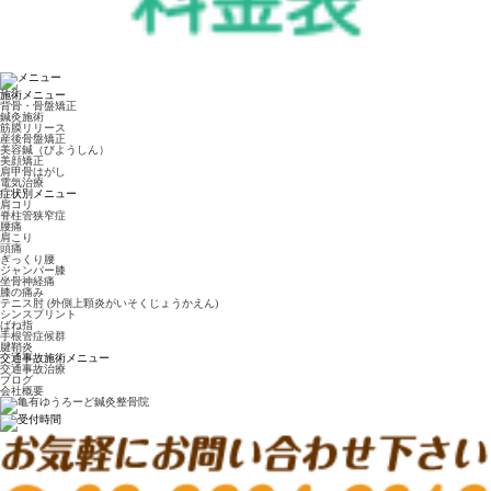
施術メニュー
背骨・骨盤矯正
鍼灸施術
筋膜リリース
産後骨盤矯正
美容鍼（びようしん）
美顔矯正
肩甲骨はがし
電気治療
症状別メニュー
肩コリ
脊柱管狭窄症
腰痛
肩こり
頭痛
ぎっくり腰
ジャンパー膝
坐骨神経痛
膝の痛み
テニス肘 (外側上顆炎がいそくじょうかえん)
シンスプリント
ばね指
手根管症候群
腱鞘炎
交通事故施術メニュー
交通事故治療
ブログ
会社概要