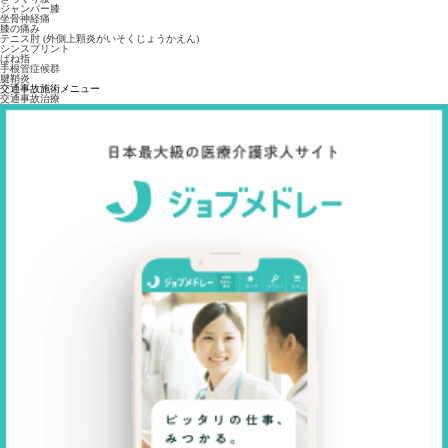
ジャンパー膝
坐骨神経痛
膝の痛み
テニス肘 (外側上顆炎がいそくじょうかえん)
シンスプリント
ばね指
手根管症候群
腱鞘炎
交通事故施術メニュー
交通事故治療