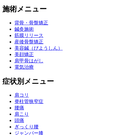
施術メニュー
背骨・骨盤矯正
鍼灸施術
筋膜リリース
産後骨盤矯正
美容鍼（びようしん）
美顔矯正
肩甲骨はがし
電気治療
症状別メニュー
肩コリ
脊柱管狭窄症
腰痛
肩こり
頭痛
ぎっくり腰
ジャンパー膝