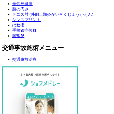
坐骨神経痛
膝の痛み
テニス肘 (外側上顆炎がいそくじょうかえん)
シンスプリント
ばね指
手根管症候群
腱鞘炎
交通事故施術メニュー
交通事故治療