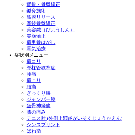
背骨・骨盤矯正
鍼灸施術
筋膜リリース
産後骨盤矯正
美容鍼（びようしん）
美顔矯正
肩甲骨はがし
電気治療
症状別メニュー
肩コリ
脊柱管狭窄症
腰痛
肩こり
頭痛
ぎっくり腰
ジャンパー膝
坐骨神経痛
膝の痛み
テニス肘 (外側上顆炎がいそくじょうかえん)
シンスプリント
ばね指