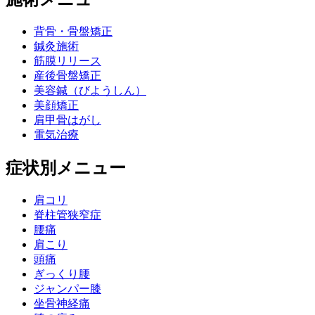
背骨・骨盤矯正
鍼灸施術
筋膜リリース
産後骨盤矯正
美容鍼（びようしん）
美顔矯正
肩甲骨はがし
電気治療
症状別メニュー
肩コリ
脊柱管狭窄症
腰痛
肩こり
頭痛
ぎっくり腰
ジャンパー膝
坐骨神経痛