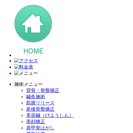
施術メニュー
背骨・骨盤矯正
鍼灸施術
筋膜リリース
産後骨盤矯正
美容鍼（びようしん）
美顔矯正
肩甲骨はがし