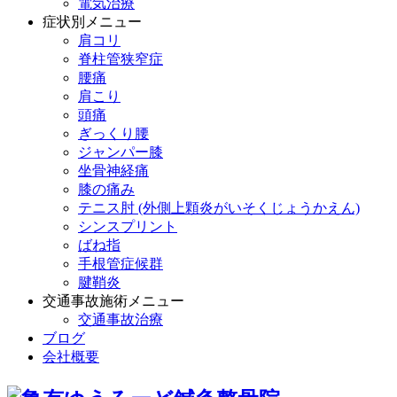
電気治療
症状別メニュー
肩コリ
脊柱管狭窄症
腰痛
肩こり
頭痛
ぎっくり腰
ジャンパー膝
坐骨神経痛
膝の痛み
テニス肘 (外側上顆炎がいそくじょうかえん)
シンスプリント
ばね指
手根管症候群
腱鞘炎
交通事故施術メニュー
交通事故治療
ブログ
会社概要