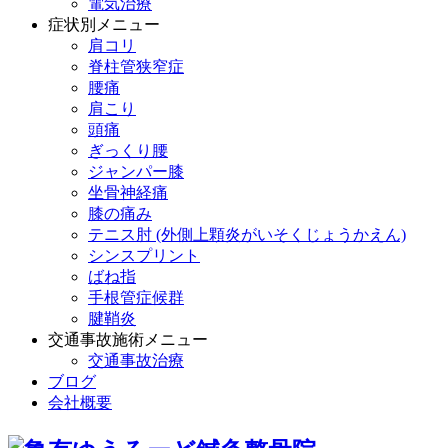
電気治療
症状別メニュー
肩コリ
脊柱管狭窄症
腰痛
肩こり
頭痛
ぎっくり腰
ジャンパー膝
坐骨神経痛
膝の痛み
テニス肘 (外側上顆炎がいそくじょうかえん)
シンスプリント
ばね指
手根管症候群
腱鞘炎
交通事故施術メニュー
交通事故治療
ブログ
会社概要