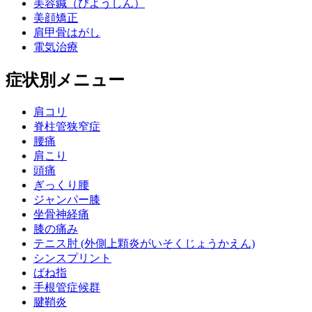
美容鍼（びようしん）
美顔矯正
肩甲骨はがし
電気治療
症状別メニュー
肩コリ
脊柱管狭窄症
腰痛
肩こり
頭痛
ぎっくり腰
ジャンパー膝
坐骨神経痛
膝の痛み
テニス肘 (外側上顆炎がいそくじょうかえん)
シンスプリント
ばね指
手根管症候群
腱鞘炎