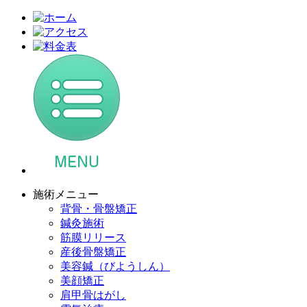
施術メニュー
背骨・骨盤矯正
鍼灸施術
筋膜リリース
産後骨盤矯正
美容鍼（びようしん）
美顔矯正
肩甲骨はがし