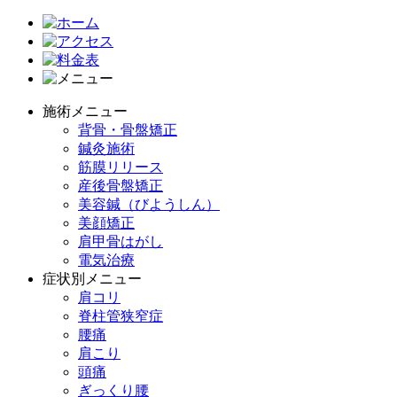
施術メニュー
背骨・骨盤矯正
鍼灸施術
筋膜リリース
産後骨盤矯正
美容鍼（びようしん）
美顔矯正
肩甲骨はがし
電気治療
症状別メニュー
肩コリ
脊柱管狭窄症
腰痛
肩こり
頭痛
ぎっくり腰