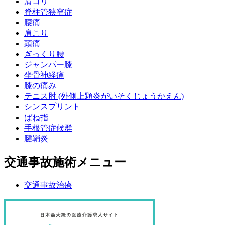
肩コリ
脊柱管狭窄症
腰痛
肩こり
頭痛
ぎっくり腰
ジャンパー膝
坐骨神経痛
膝の痛み
テニス肘 (外側上顆炎がいそくじょうかえん)
シンスプリント
ばね指
手根管症候群
腱鞘炎
交通事故施術メニュー
交通事故治療