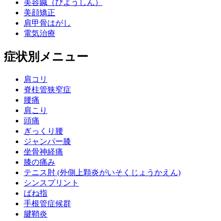
美容鍼（びようしん）
美顔矯正
肩甲骨はがし
電気治療
症状別メニュー
肩コリ
脊柱管狭窄症
腰痛
肩こり
頭痛
ぎっくり腰
ジャンパー膝
坐骨神経痛
膝の痛み
テニス肘 (外側上顆炎がいそくじょうかえん)
シンスプリント
ばね指
手根管症候群
腱鞘炎