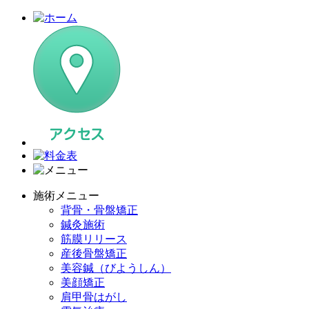
施術メニュー
背骨・骨盤矯正
鍼灸施術
筋膜リリース
産後骨盤矯正
美容鍼（びようしん）
美顔矯正
肩甲骨はがし