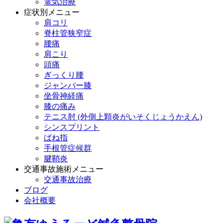
電気治療
症状別メニュー
肩コリ
脊柱管狭窄症
腰痛
肩こり
頭痛
ぎっくり腰
ジャンパー膝
坐骨神経痛
膝の痛み
テニス肘 (外側上顆炎がいそくじょうかえん)
シンスプリント
ばね指
手根管症候群
腱鞘炎
交通事故施術メニュー
交通事故治療
ブログ
会社概要