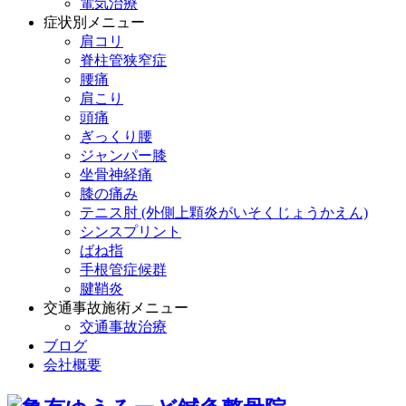
電気治療
症状別メニュー
肩コリ
脊柱管狭窄症
腰痛
肩こり
頭痛
ぎっくり腰
ジャンパー膝
坐骨神経痛
膝の痛み
テニス肘 (外側上顆炎がいそくじょうかえん)
シンスプリント
ばね指
手根管症候群
腱鞘炎
交通事故施術メニュー
交通事故治療
ブログ
会社概要