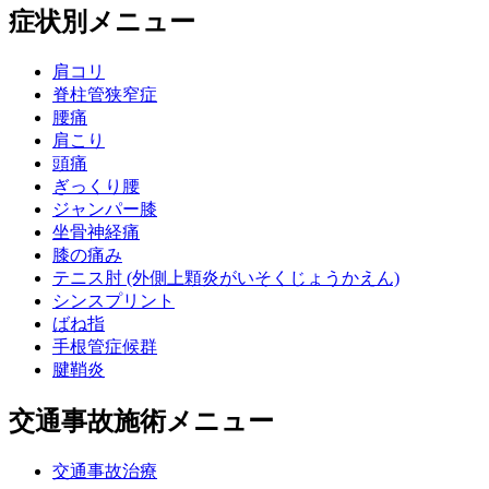
症状別メニュー
肩コリ
脊柱管狭窄症
腰痛
肩こり
頭痛
ぎっくり腰
ジャンパー膝
坐骨神経痛
膝の痛み
テニス肘 (外側上顆炎がいそくじょうかえん)
シンスプリント
ばね指
手根管症候群
腱鞘炎
交通事故施術メニュー
交通事故治療