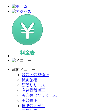
施術メニュー
背骨・骨盤矯正
鍼灸施術
筋膜リリース
産後骨盤矯正
美容鍼（びようしん）
美顔矯正
肩甲骨はがし