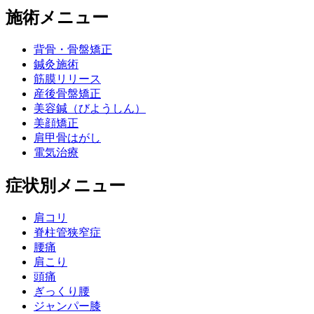
施術メニュー
背骨・骨盤矯正
鍼灸施術
筋膜リリース
産後骨盤矯正
美容鍼（びようしん）
美顔矯正
肩甲骨はがし
電気治療
症状別メニュー
肩コリ
脊柱管狭窄症
腰痛
肩こり
頭痛
ぎっくり腰
ジャンパー膝