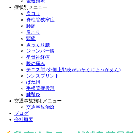
電気治療
症状別メニュー
肩コリ
脊柱管狭窄症
腰痛
肩こり
頭痛
ぎっくり腰
ジャンパー膝
坐骨神経痛
膝の痛み
テニス肘 (外側上顆炎がいそくじょうかえん)
シンスプリント
ばね指
手根管症候群
腱鞘炎
交通事故施術メニュー
交通事故治療
ブログ
会社概要