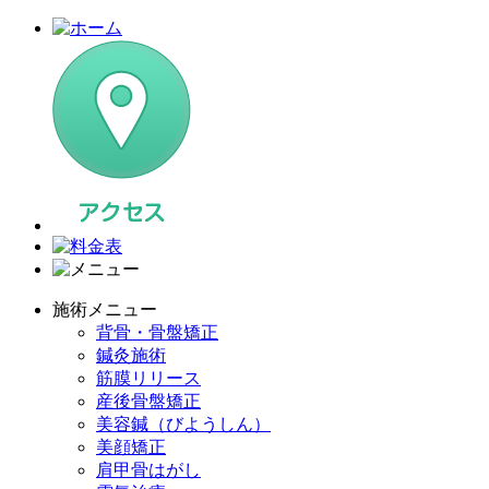
施術メニュー
背骨・骨盤矯正
鍼灸施術
筋膜リリース
産後骨盤矯正
美容鍼（びようしん）
美顔矯正
肩甲骨はがし