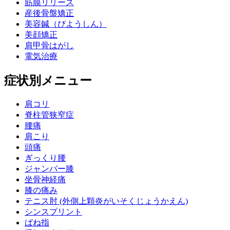
筋膜リリース
産後骨盤矯正
美容鍼（びようしん）
美顔矯正
肩甲骨はがし
電気治療
症状別メニュー
肩コリ
脊柱管狭窄症
腰痛
肩こり
頭痛
ぎっくり腰
ジャンパー膝
坐骨神経痛
膝の痛み
テニス肘 (外側上顆炎がいそくじょうかえん)
シンスプリント
ばね指