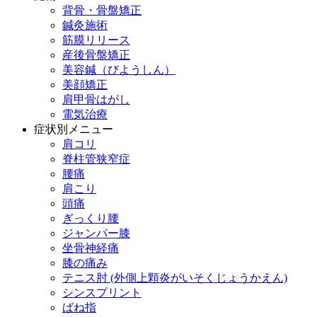
背骨・骨盤矯正
鍼灸施術
筋膜リリース
産後骨盤矯正
美容鍼（びようしん）
美顔矯正
肩甲骨はがし
電気治療
症状別メニュー
肩コリ
脊柱管狭窄症
腰痛
肩こり
頭痛
ぎっくり腰
ジャンパー膝
坐骨神経痛
膝の痛み
テニス肘 (外側上顆炎がいそくじょうかえん)
シンスプリント
ばね指