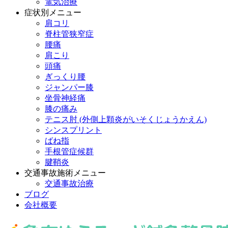
電気治療
症状別メニュー
肩コリ
脊柱管狭窄症
腰痛
肩こり
頭痛
ぎっくり腰
ジャンパー膝
坐骨神経痛
膝の痛み
テニス肘 (外側上顆炎がいそくじょうかえん)
シンスプリント
ばね指
手根管症候群
腱鞘炎
交通事故施術メニュー
交通事故治療
ブログ
会社概要