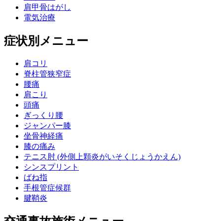
肩甲骨はがし
電気治療
症状別メニュー
肩コリ
脊柱管狭窄症
腰痛
肩こり
頭痛
ぎっくり腰
ジャンパー膝
坐骨神経痛
膝の痛み
テニス肘 (外側上顆炎がいそくじょうかえん)
シンスプリント
ばね指
手根管症候群
腱鞘炎