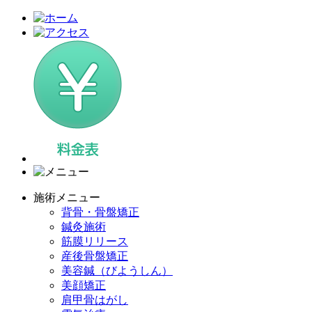
施術メニュー
背骨・骨盤矯正
鍼灸施術
筋膜リリース
産後骨盤矯正
美容鍼（びようしん）
美顔矯正
肩甲骨はがし