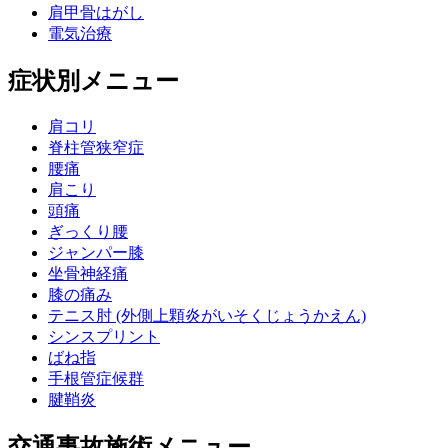
肩甲骨はがし
電気治療
症状別メニュー
肩コリ
脊柱管狭窄症
腰痛
肩こり
頭痛
ぎっくり腰
ジャンパー膝
坐骨神経痛
膝の痛み
テニス肘 (外側上顆炎がいそくじょうかえん)
シンスプリント
ばね指
手根管症候群
腱鞘炎
交通事故施術メニュー