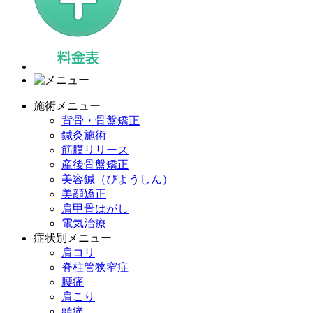
施術メニュー
背骨・骨盤矯正
鍼灸施術
筋膜リリース
産後骨盤矯正
美容鍼（びようしん）
美顔矯正
肩甲骨はがし
電気治療
症状別メニュー
肩コリ
脊柱管狭窄症
腰痛
肩こり
頭痛