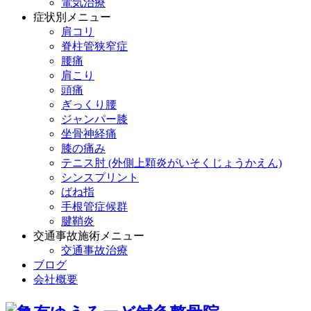
電気治療
症状別メニュー
肩コリ
脊柱管狭窄症
腰痛
肩こり
頭痛
ぎっくり腰
ジャンパー膝
坐骨神経痛
膝の痛み
テニス肘 (外側上顆炎がいそくじょうかえん)
シンスプリント
ばね指
手根管症候群
腱鞘炎
交通事故施術メニュー
交通事故治療
ブログ
会社概要