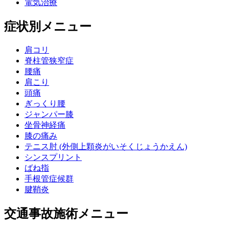
電気治療
症状別メニュー
肩コリ
脊柱管狭窄症
腰痛
肩こり
頭痛
ぎっくり腰
ジャンパー膝
坐骨神経痛
膝の痛み
テニス肘 (外側上顆炎がいそくじょうかえん)
シンスプリント
ばね指
手根管症候群
腱鞘炎
交通事故施術メニュー