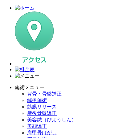
施術メニュー
背骨・骨盤矯正
鍼灸施術
筋膜リリース
産後骨盤矯正
美容鍼（びようしん）
美顔矯正
肩甲骨はがし