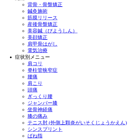
背骨・骨盤矯正
鍼灸施術
筋膜リリース
産後骨盤矯正
美容鍼（びようしん）
美顔矯正
肩甲骨はがし
電気治療
症状別メニュー
肩コリ
脊柱管狭窄症
腰痛
肩こり
頭痛
ぎっくり腰
ジャンパー膝
坐骨神経痛
膝の痛み
テニス肘 (外側上顆炎がいそくじょうかえん)
シンスプリント
ばね指