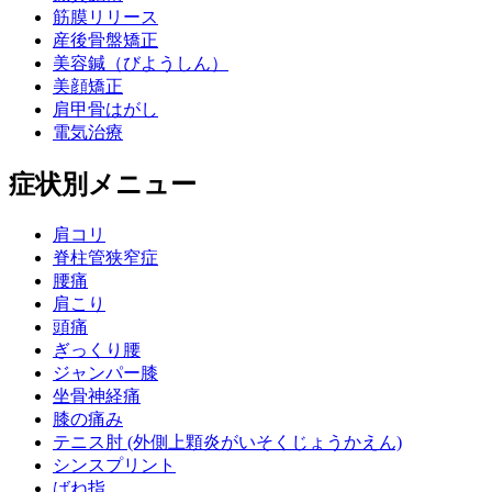
筋膜リリース
産後骨盤矯正
美容鍼（びようしん）
美顔矯正
肩甲骨はがし
電気治療
症状別メニュー
肩コリ
脊柱管狭窄症
腰痛
肩こり
頭痛
ぎっくり腰
ジャンパー膝
坐骨神経痛
膝の痛み
テニス肘 (外側上顆炎がいそくじょうかえん)
シンスプリント
ばね指