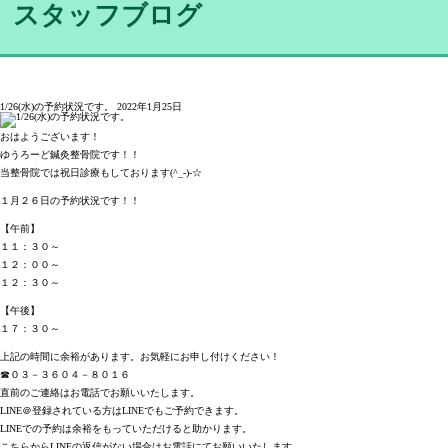
スタッフブログ
1/26(水)の予約状況です。
2022年1月25日
おはようございます！
ゆうろーど鍼灸整骨院です！！
当整骨院では祝日診療もしております(^_-)-☆
１月２６日の予約状況です！！
【午前】
１１：３０～
１２：００～
１２：３０～
【午後】
１７：３０～
上記の時間に余裕があります。お気軽にお申し付けください！
☎０３－３６０４－８０１６
直前のご連絡はお電話でお願いいたします。
LINE＠登録されている方はLINEでもご予約できます。
LINEでの予約は余裕をもっていただけると助かります。
こちらからLINEの返信がない場合はお電話にてお願いいたします。