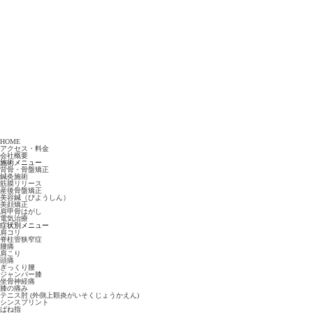
HOME
アクセス・料金
会社概要
施術メニュー
背骨・骨盤矯正
鍼灸施術
筋膜リリース
産後骨盤矯正
美容鍼（びようしん）
美顔矯正
肩甲骨はがし
電気治療
症状別メニュー
肩コリ
脊柱管狭窄症
腰痛
肩こり
頭痛
ぎっくり腰
ジャンパー膝
坐骨神経痛
膝の痛み
テニス肘 (外側上顆炎がいそくじょうかえん)
シンスプリント
ばね指