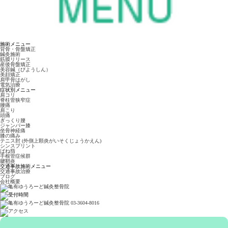
施術メニュー
背骨・骨盤矯正
鍼灸施術
筋膜リリース
産後骨盤矯正
美容鍼（びようしん）
美顔矯正
肩甲骨はがし
電気治療
症状別メニュー
肩コリ
脊柱管狭窄症
腰痛
肩こり
頭痛
ぎっくり腰
ジャンパー膝
坐骨神経痛
膝の痛み
テニス肘 (外側上顆炎がいそくじょうかえん)
シンスプリント
ばね指
手根管症候群
腱鞘炎
交通事故施術メニュー
交通事故治療
ブログ
会社概要