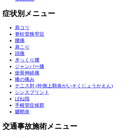
症状別メニュー
肩コリ
脊柱管狭窄症
腰痛
肩こり
頭痛
ぎっくり腰
ジャンパー膝
坐骨神経痛
膝の痛み
テニス肘 (外側上顆炎がいそくじょうかえん)
シンスプリント
ばね指
手根管症候群
腱鞘炎
交通事故施術メニュー