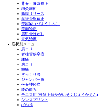
背骨・骨盤矯正
鍼灸施術
筋膜リリース
産後骨盤矯正
美容鍼（びようしん）
美顔矯正
肩甲骨はがし
電気治療
症状別メニュー
肩コリ
脊柱管狭窄症
腰痛
肩こり
頭痛
ぎっくり腰
ジャンパー膝
坐骨神経痛
膝の痛み
テニス肘 (外側上顆炎がいそくじょうかえん)
シンスプリント
ばね指