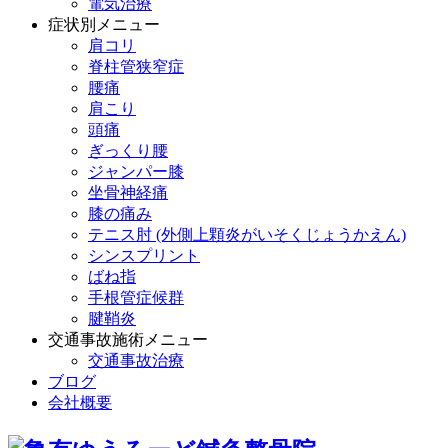
電気治療
症状別メニュー
肩コリ
脊柱管狭窄症
腰痛
肩こり
頭痛
ぎっくり腰
ジャンパー膝
坐骨神経痛
膝の痛み
テニス肘 (外側上顆炎がいそくじょうかえん)
シンスプリント
ばね指
手根管症候群
腱鞘炎
交通事故施術メニュー
交通事故治療
ブログ
会社概要