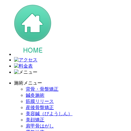
施術メニュー
背骨・骨盤矯正
鍼灸施術
筋膜リリース
産後骨盤矯正
美容鍼（びようしん）
美顔矯正
肩甲骨はがし