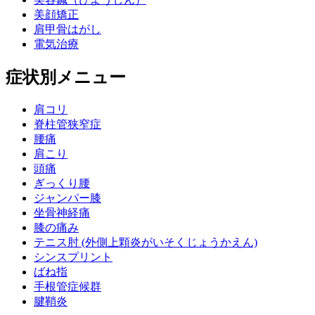
美顔矯正
肩甲骨はがし
電気治療
症状別メニュー
肩コリ
脊柱管狭窄症
腰痛
肩こり
頭痛
ぎっくり腰
ジャンパー膝
坐骨神経痛
膝の痛み
テニス肘 (外側上顆炎がいそくじょうかえん)
シンスプリント
ばね指
手根管症候群
腱鞘炎