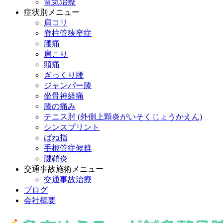
電気治療
症状別メニュー
肩コリ
脊柱管狭窄症
腰痛
肩こり
頭痛
ぎっくり腰
ジャンパー膝
坐骨神経痛
膝の痛み
テニス肘 (外側上顆炎がいそくじょうかえん)
シンスプリント
ばね指
手根管症候群
腱鞘炎
交通事故施術メニュー
交通事故治療
ブログ
会社概要