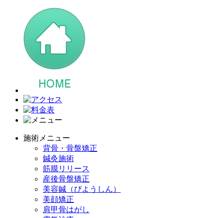
施術メニュー
背骨・骨盤矯正
鍼灸施術
筋膜リリース
産後骨盤矯正
美容鍼（びようしん）
美顔矯正
肩甲骨はがし