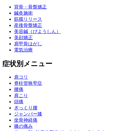
背骨・骨盤矯正
鍼灸施術
筋膜リリース
産後骨盤矯正
美容鍼（びようしん）
美顔矯正
肩甲骨はがし
電気治療
症状別メニュー
肩コリ
脊柱管狭窄症
腰痛
肩こり
頭痛
ぎっくり腰
ジャンパー膝
坐骨神経痛
膝の痛み