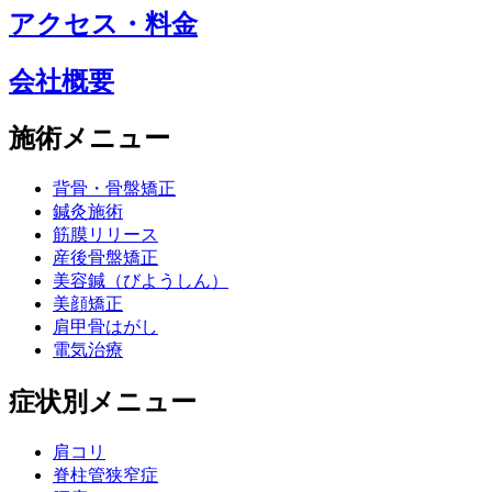
アクセス・料金
会社概要
施術メニュー
背骨・骨盤矯正
鍼灸施術
筋膜リリース
産後骨盤矯正
美容鍼（びようしん）
美顔矯正
肩甲骨はがし
電気治療
症状別メニュー
肩コリ
脊柱管狭窄症