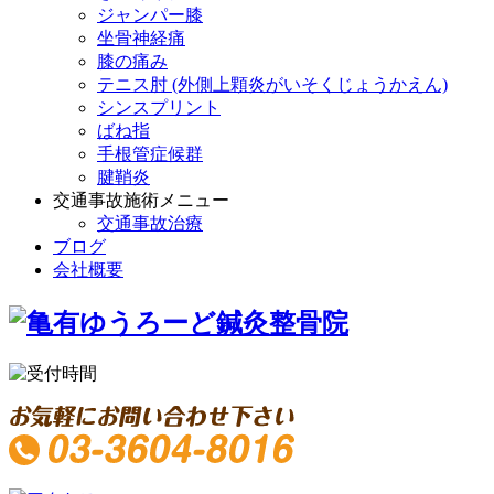
ジャンパー膝
坐骨神経痛
膝の痛み
テニス肘 (外側上顆炎がいそくじょうかえん)
シンスプリント
ばね指
手根管症候群
腱鞘炎
交通事故施術メニュー
交通事故治療
ブログ
会社概要