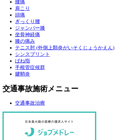
腰痛
肩こり
頭痛
ぎっくり腰
ジャンパー膝
坐骨神経痛
膝の痛み
テニス肘 (外側上顆炎がいそくじょうかえん)
シンスプリント
ばね指
手根管症候群
腱鞘炎
交通事故施術メニュー
交通事故治療