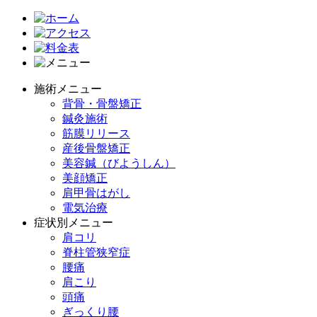
施術メニュー
背骨・骨盤矯正
鍼灸施術
筋膜リリース
産後骨盤矯正
美容鍼（びようしん）
美顔矯正
肩甲骨はがし
電気治療
症状別メニュー
肩コリ
脊柱管狭窄症
腰痛
肩こり
頭痛
ぎっくり腰