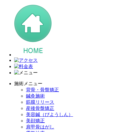
施術メニュー
背骨・骨盤矯正
鍼灸施術
筋膜リリース
産後骨盤矯正
美容鍼（びようしん）
美顔矯正
肩甲骨はがし