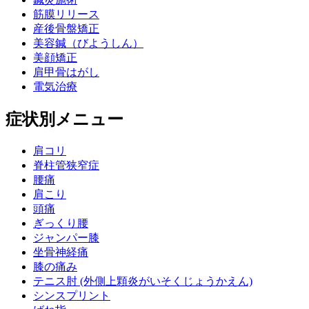
筋膜リリース
産後骨盤矯正
美容鍼（びようしん）
美顔矯正
肩甲骨はがし
電気治療
症状別メニュー
肩コリ
脊柱管狭窄症
腰痛
肩こり
頭痛
ぎっくり腰
ジャンパー膝
坐骨神経痛
膝の痛み
テニス肘 (外側上顆炎がいそくじょうかえん)
シンスプリント