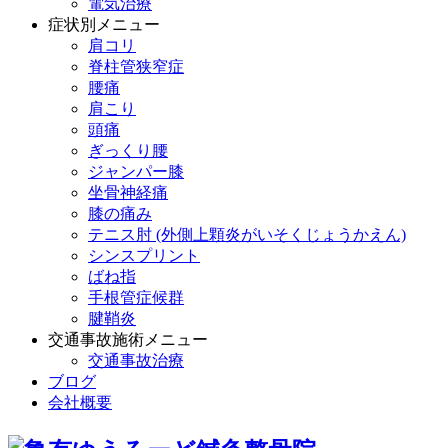
電気治療
症状別メニュー
肩コリ
脊柱管狭窄症
腰痛
肩こり
頭痛
ぎっくり腰
ジャンパー膝
坐骨神経痛
膝の痛み
テニス肘 (外側上顆炎がいそくじょうかえん)
シンスプリント
ばね指
手根管症候群
腱鞘炎
交通事故施術メニュー
交通事故治療
ブログ
会社概要