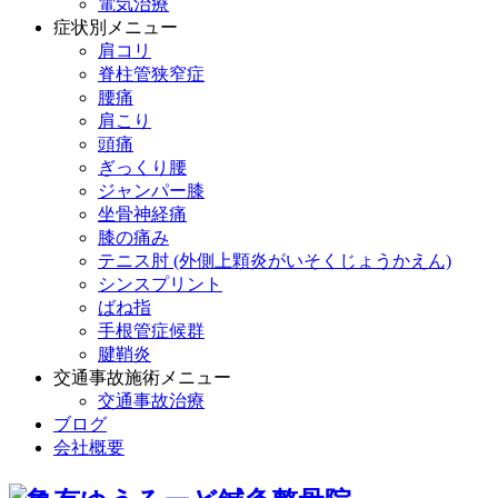
電気治療
症状別メニュー
肩コリ
脊柱管狭窄症
腰痛
肩こり
頭痛
ぎっくり腰
ジャンパー膝
坐骨神経痛
膝の痛み
テニス肘 (外側上顆炎がいそくじょうかえん)
シンスプリント
ばね指
手根管症候群
腱鞘炎
交通事故施術メニュー
交通事故治療
ブログ
会社概要