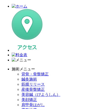
施術メニュー
背骨・骨盤矯正
鍼灸施術
筋膜リリース
産後骨盤矯正
美容鍼（びようしん）
美顔矯正
肩甲骨はがし