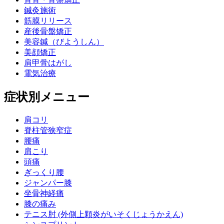
鍼灸施術
筋膜リリース
産後骨盤矯正
美容鍼（びようしん）
美顔矯正
肩甲骨はがし
電気治療
症状別メニュー
肩コリ
脊柱管狭窄症
腰痛
肩こり
頭痛
ぎっくり腰
ジャンパー膝
坐骨神経痛
膝の痛み
テニス肘 (外側上顆炎がいそくじょうかえん)