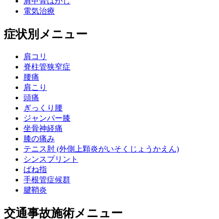
肩甲骨はがし
電気治療
症状別メニュー
肩コリ
脊柱管狭窄症
腰痛
肩こり
頭痛
ぎっくり腰
ジャンパー膝
坐骨神経痛
膝の痛み
テニス肘 (外側上顆炎がいそくじょうかえん)
シンスプリント
ばね指
手根管症候群
腱鞘炎
交通事故施術メニュー