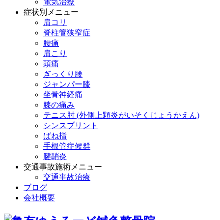
電気治療
症状別メニュー
肩コリ
脊柱管狭窄症
腰痛
肩こり
頭痛
ぎっくり腰
ジャンパー膝
坐骨神経痛
膝の痛み
テニス肘 (外側上顆炎がいそくじょうかえん)
シンスプリント
ばね指
手根管症候群
腱鞘炎
交通事故施術メニュー
交通事故治療
ブログ
会社概要