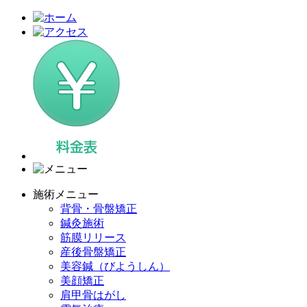
施術メニュー
背骨・骨盤矯正
鍼灸施術
筋膜リリース
産後骨盤矯正
美容鍼（びようしん）
美顔矯正
肩甲骨はがし