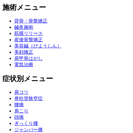
施術メニュー
背骨・骨盤矯正
鍼灸施術
筋膜リリース
産後骨盤矯正
美容鍼（びようしん）
美顔矯正
肩甲骨はがし
電気治療
症状別メニュー
肩コリ
脊柱管狭窄症
腰痛
肩こり
頭痛
ぎっくり腰
ジャンパー膝