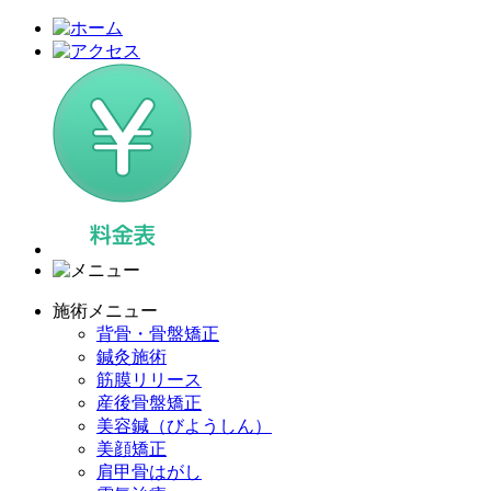
施術メニュー
背骨・骨盤矯正
鍼灸施術
筋膜リリース
産後骨盤矯正
美容鍼（びようしん）
美顔矯正
肩甲骨はがし