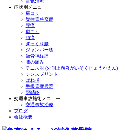
電気治療
症状別メニュー
肩コリ
脊柱管狭窄症
腰痛
肩こり
頭痛
ぎっくり腰
ジャンパー膝
坐骨神経痛
膝の痛み
テニス肘 (外側上顆炎がいそくじょうかえん)
シンスプリント
ばね指
手根管症候群
腱鞘炎
交通事故施術メニュー
交通事故治療
ブログ
会社概要