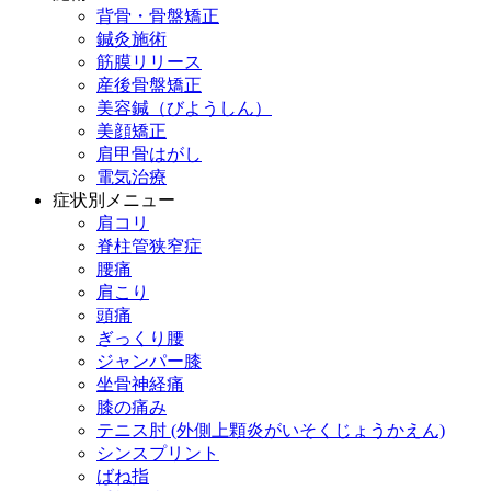
背骨・骨盤矯正
鍼灸施術
筋膜リリース
産後骨盤矯正
美容鍼（びようしん）
美顔矯正
肩甲骨はがし
電気治療
症状別メニュー
肩コリ
脊柱管狭窄症
腰痛
肩こり
頭痛
ぎっくり腰
ジャンパー膝
坐骨神経痛
膝の痛み
テニス肘 (外側上顆炎がいそくじょうかえん)
シンスプリント
ばね指