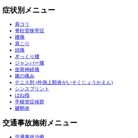
症状別メニュー
肩コリ
脊柱管狭窄症
腰痛
肩こり
頭痛
ぎっくり腰
ジャンパー膝
坐骨神経痛
膝の痛み
テニス肘 (外側上顆炎がいそくじょうかえん)
シンスプリント
ばね指
手根管症候群
腱鞘炎
交通事故施術メニュー
交通事故治療