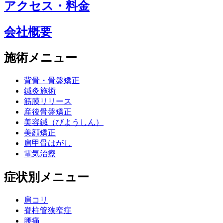
アクセス・料金
会社概要
施術メニュー
背骨・骨盤矯正
鍼灸施術
筋膜リリース
産後骨盤矯正
美容鍼（びようしん）
美顔矯正
肩甲骨はがし
電気治療
症状別メニュー
肩コリ
脊柱管狭窄症
腰痛