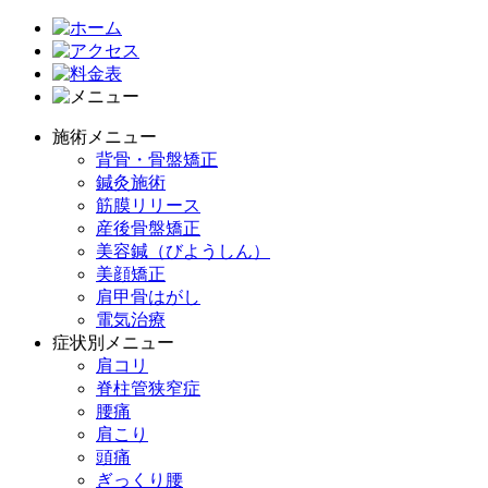
施術メニュー
背骨・骨盤矯正
鍼灸施術
筋膜リリース
産後骨盤矯正
美容鍼（びようしん）
美顔矯正
肩甲骨はがし
電気治療
症状別メニュー
肩コリ
脊柱管狭窄症
腰痛
肩こり
頭痛
ぎっくり腰