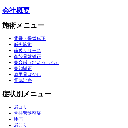
会社概要
施術メニュー
背骨・骨盤矯正
鍼灸施術
筋膜リリース
産後骨盤矯正
美容鍼（びようしん）
美顔矯正
肩甲骨はがし
電気治療
症状別メニュー
肩コリ
脊柱管狭窄症
腰痛
肩こり