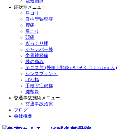
電気治療
症状別メニュー
肩コリ
脊柱管狭窄症
腰痛
肩こり
頭痛
ぎっくり腰
ジャンパー膝
坐骨神経痛
膝の痛み
テニス肘 (外側上顆炎がいそくじょうかえん)
シンスプリント
ばね指
手根管症候群
腱鞘炎
交通事故施術メニュー
交通事故治療
ブログ
会社概要