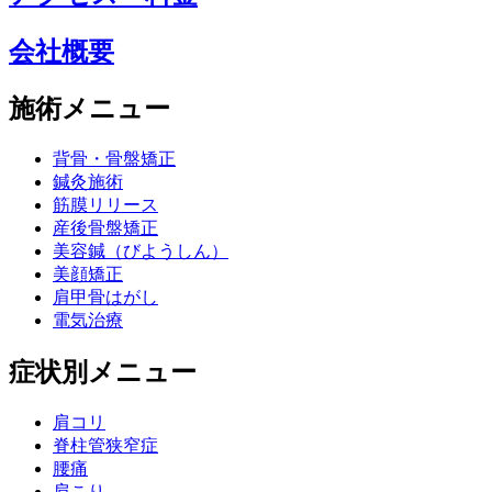
会社概要
施術メニュー
背骨・骨盤矯正
鍼灸施術
筋膜リリース
産後骨盤矯正
美容鍼（びようしん）
美顔矯正
肩甲骨はがし
電気治療
症状別メニュー
肩コリ
脊柱管狭窄症
腰痛
肩こり