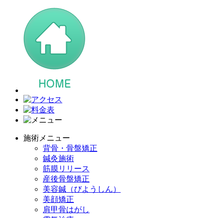
施術メニュー
背骨・骨盤矯正
鍼灸施術
筋膜リリース
産後骨盤矯正
美容鍼（びようしん）
美顔矯正
肩甲骨はがし