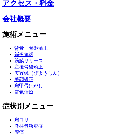
アクセス・料金
会社概要
施術メニュー
背骨・骨盤矯正
鍼灸施術
筋膜リリース
産後骨盤矯正
美容鍼（びようしん）
美顔矯正
肩甲骨はがし
電気治療
症状別メニュー
肩コリ
脊柱管狭窄症
腰痛