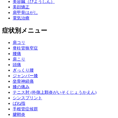
美容鍼（びようしん）
美顔矯正
肩甲骨はがし
電気治療
症状別メニュー
肩コリ
脊柱管狭窄症
腰痛
肩こり
頭痛
ぎっくり腰
ジャンパー膝
坐骨神経痛
膝の痛み
テニス肘 (外側上顆炎がいそくじょうかえん)
シンスプリント
ばね指
手根管症候群
腱鞘炎