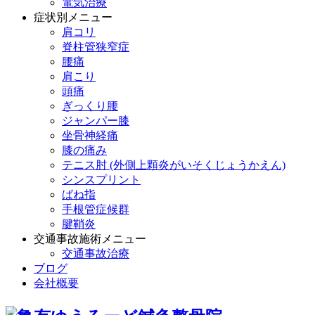
電気治療
症状別メニュー
肩コリ
脊柱管狭窄症
腰痛
肩こり
頭痛
ぎっくり腰
ジャンパー膝
坐骨神経痛
膝の痛み
テニス肘 (外側上顆炎がいそくじょうかえん)
シンスプリント
ばね指
手根管症候群
腱鞘炎
交通事故施術メニュー
交通事故治療
ブログ
会社概要