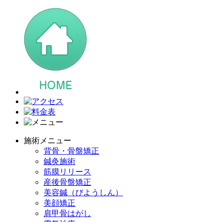
施術メニュー
背骨・骨盤矯正
鍼灸施術
筋膜リリース
産後骨盤矯正
美容鍼（びようしん）
美顔矯正
肩甲骨はがし