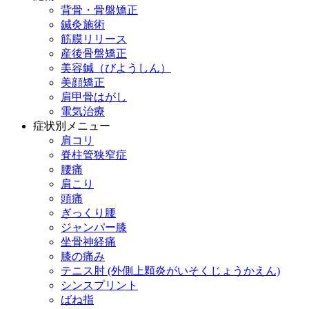
背骨・骨盤矯正
鍼灸施術
筋膜リリース
産後骨盤矯正
美容鍼（びようしん）
美顔矯正
肩甲骨はがし
電気治療
症状別メニュー
肩コリ
脊柱管狭窄症
腰痛
肩こり
頭痛
ぎっくり腰
ジャンパー膝
坐骨神経痛
膝の痛み
テニス肘 (外側上顆炎がいそくじょうかえん)
シンスプリント
ばね指