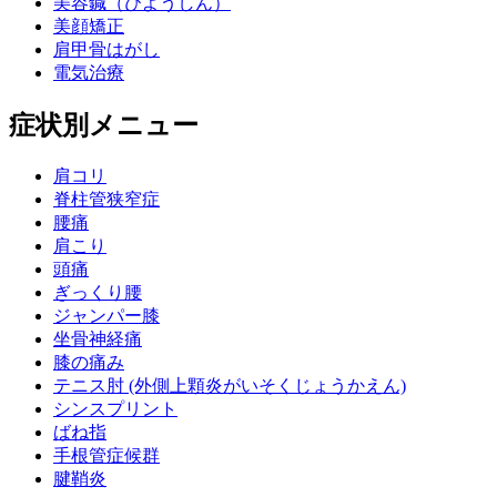
美容鍼（びようしん）
美顔矯正
肩甲骨はがし
電気治療
症状別メニュー
肩コリ
脊柱管狭窄症
腰痛
肩こり
頭痛
ぎっくり腰
ジャンパー膝
坐骨神経痛
膝の痛み
テニス肘 (外側上顆炎がいそくじょうかえん)
シンスプリント
ばね指
手根管症候群
腱鞘炎