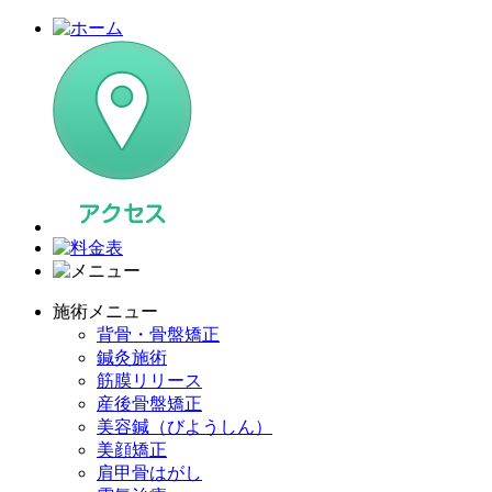
施術メニュー
背骨・骨盤矯正
鍼灸施術
筋膜リリース
産後骨盤矯正
美容鍼（びようしん）
美顔矯正
肩甲骨はがし