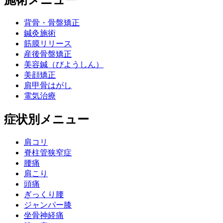
施術メニュー
背骨・骨盤矯正
鍼灸施術
筋膜リリース
産後骨盤矯正
美容鍼（びようしん）
美顔矯正
肩甲骨はがし
電気治療
症状別メニュー
肩コリ
脊柱管狭窄症
腰痛
肩こり
頭痛
ぎっくり腰
ジャンパー膝
坐骨神経痛