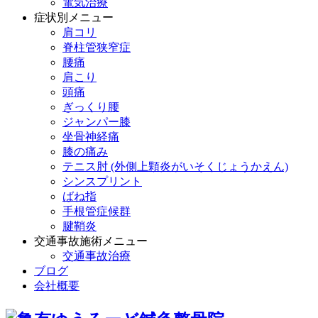
電気治療
症状別メニュー
肩コリ
脊柱管狭窄症
腰痛
肩こり
頭痛
ぎっくり腰
ジャンパー膝
坐骨神経痛
膝の痛み
テニス肘 (外側上顆炎がいそくじょうかえん)
シンスプリント
ばね指
手根管症候群
腱鞘炎
交通事故施術メニュー
交通事故治療
ブログ
会社概要