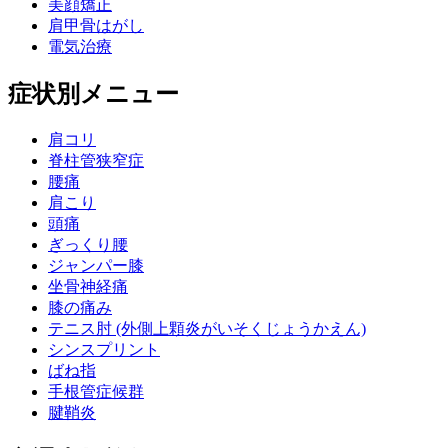
美顔矯正
肩甲骨はがし
電気治療
症状別メニュー
肩コリ
脊柱管狭窄症
腰痛
肩こり
頭痛
ぎっくり腰
ジャンパー膝
坐骨神経痛
膝の痛み
テニス肘 (外側上顆炎がいそくじょうかえん)
シンスプリント
ばね指
手根管症候群
腱鞘炎