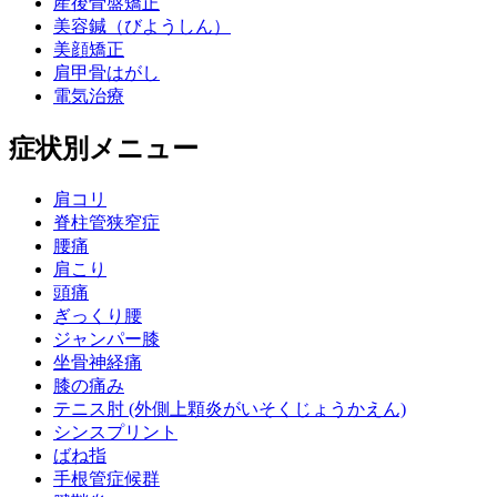
産後骨盤矯正
美容鍼（びようしん）
美顔矯正
肩甲骨はがし
電気治療
症状別メニュー
肩コリ
脊柱管狭窄症
腰痛
肩こり
頭痛
ぎっくり腰
ジャンパー膝
坐骨神経痛
膝の痛み
テニス肘 (外側上顆炎がいそくじょうかえん)
シンスプリント
ばね指
手根管症候群