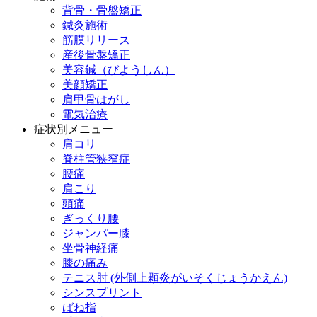
背骨・骨盤矯正
鍼灸施術
筋膜リリース
産後骨盤矯正
美容鍼（びようしん）
美顔矯正
肩甲骨はがし
電気治療
症状別メニュー
肩コリ
脊柱管狭窄症
腰痛
肩こり
頭痛
ぎっくり腰
ジャンパー膝
坐骨神経痛
膝の痛み
テニス肘 (外側上顆炎がいそくじょうかえん)
シンスプリント
ばね指