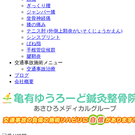
ぎっくり腰
ジャンパー膝
坐骨神経痛
膝の痛み
テニス肘 (外側上顆炎がいそくじょうかえん)
シンスプリント
ばね指
手根管症候群
腱鞘炎
交通事故施術メニュー
交通事故治療
ブログ
会社概要