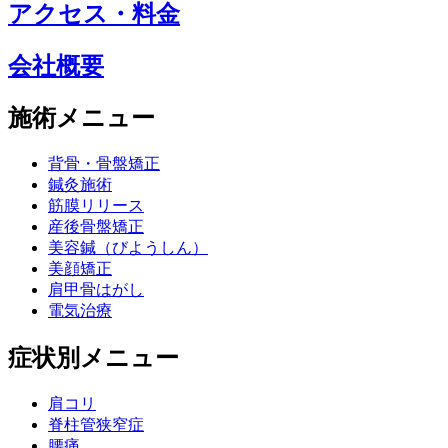
アクセス・料金
会社概要
施術メニュー
背骨・骨盤矯正
鍼灸施術
筋膜リリース
産後骨盤矯正
美容鍼（びようしん）
美顔矯正
肩甲骨はがし
電気治療
症状別メニュー
肩コリ
脊柱管狭窄症
腰痛