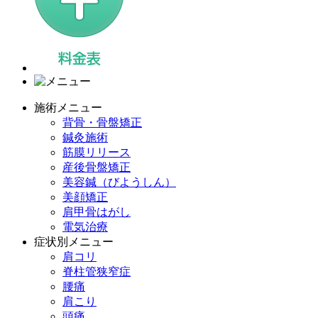
施術メニュー
背骨・骨盤矯正
鍼灸施術
筋膜リリース
産後骨盤矯正
美容鍼（びようしん）
美顔矯正
肩甲骨はがし
電気治療
症状別メニュー
肩コリ
脊柱管狭窄症
腰痛
肩こり
頭痛