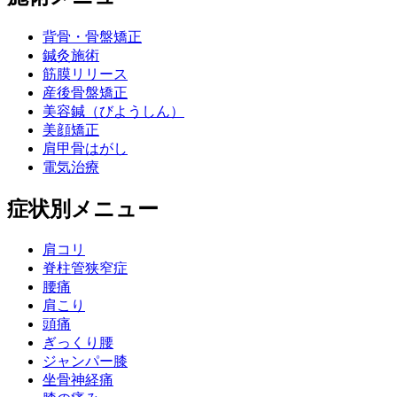
背骨・骨盤矯正
鍼灸施術
筋膜リリース
産後骨盤矯正
美容鍼（びようしん）
美顔矯正
肩甲骨はがし
電気治療
症状別メニュー
肩コリ
脊柱管狭窄症
腰痛
肩こり
頭痛
ぎっくり腰
ジャンパー膝
坐骨神経痛