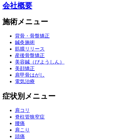
会社概要
施術メニュー
背骨・骨盤矯正
鍼灸施術
筋膜リリース
産後骨盤矯正
美容鍼（びようしん）
美顔矯正
肩甲骨はがし
電気治療
症状別メニュー
肩コリ
脊柱管狭窄症
腰痛
肩こり
頭痛