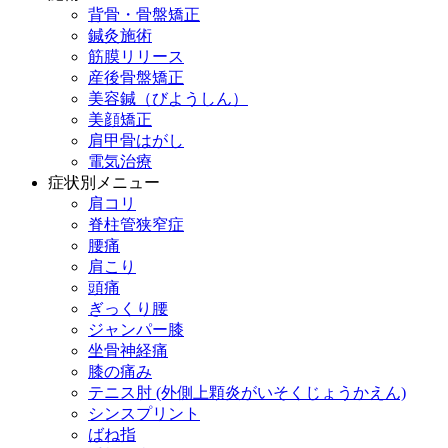
背骨・骨盤矯正
鍼灸施術
筋膜リリース
産後骨盤矯正
美容鍼（びようしん）
美顔矯正
肩甲骨はがし
電気治療
症状別メニュー
肩コリ
脊柱管狭窄症
腰痛
肩こり
頭痛
ぎっくり腰
ジャンパー膝
坐骨神経痛
膝の痛み
テニス肘 (外側上顆炎がいそくじょうかえん)
シンスプリント
ばね指