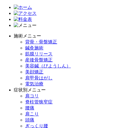
施術メニュー
背骨・骨盤矯正
鍼灸施術
筋膜リリース
産後骨盤矯正
美容鍼（びようしん）
美顔矯正
肩甲骨はがし
電気治療
症状別メニュー
肩コリ
脊柱管狭窄症
腰痛
肩こり
頭痛
ぎっくり腰