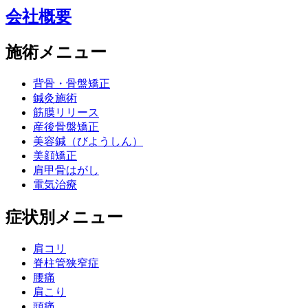
会社概要
施術メニュー
背骨・骨盤矯正
鍼灸施術
筋膜リリース
産後骨盤矯正
美容鍼（びようしん）
美顔矯正
肩甲骨はがし
電気治療
症状別メニュー
肩コリ
脊柱管狭窄症
腰痛
肩こり
頭痛