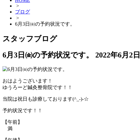
HOME
>
ブログ
>
6月3日㈮の予約状況です。
スタッフブログ
6月3日㈮の予約状況です。
2022年6月2
おはようございます！
ゆうろーど鍼灸整骨院です！！
当院は祝日も診療しております(^_-)-☆
予約状況です！！
【午前】
満