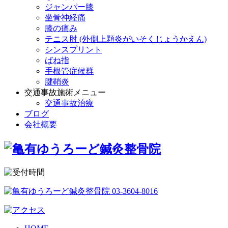
ジャンパー膝
坐骨神経痛
膝の痛み
テニス肘 (外側上顆炎がいそくじょうかえん)
シンスプリント
ばね指
手根管症候群
腱鞘炎
交通事故施術メニュー
交通事故治療
ブログ
会社概要