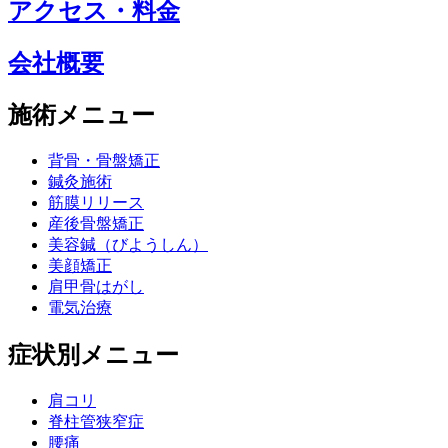
アクセス・料金
会社概要
施術メニュー
背骨・骨盤矯正
鍼灸施術
筋膜リリース
産後骨盤矯正
美容鍼（びようしん）
美顔矯正
肩甲骨はがし
電気治療
症状別メニュー
肩コリ
脊柱管狭窄症
腰痛