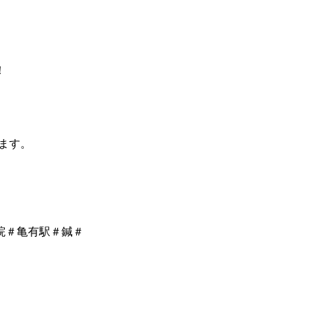
！
ます。
院＃亀有駅＃鍼＃