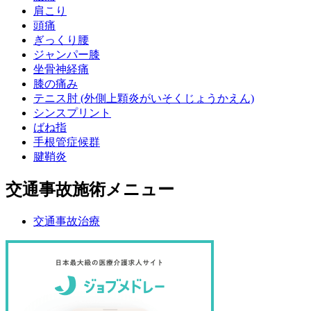
肩こり
頭痛
ぎっくり腰
ジャンパー膝
坐骨神経痛
膝の痛み
テニス肘 (外側上顆炎がいそくじょうかえん)
シンスプリント
ばね指
手根管症候群
腱鞘炎
交通事故施術メニュー
交通事故治療