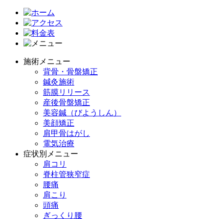
施術メニュー
背骨・骨盤矯正
鍼灸施術
筋膜リリース
産後骨盤矯正
美容鍼（びようしん）
美顔矯正
肩甲骨はがし
電気治療
症状別メニュー
肩コリ
脊柱管狭窄症
腰痛
肩こり
頭痛
ぎっくり腰