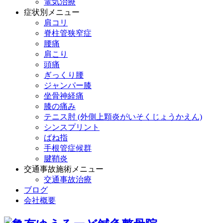
電気治療
症状別メニュー
肩コリ
脊柱管狭窄症
腰痛
肩こり
頭痛
ぎっくり腰
ジャンパー膝
坐骨神経痛
膝の痛み
テニス肘 (外側上顆炎がいそくじょうかえん)
シンスプリント
ばね指
手根管症候群
腱鞘炎
交通事故施術メニュー
交通事故治療
ブログ
会社概要