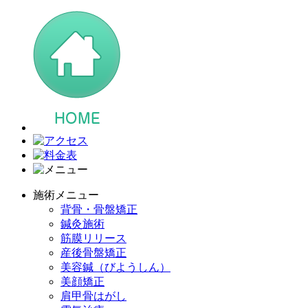
施術メニュー
背骨・骨盤矯正
鍼灸施術
筋膜リリース
産後骨盤矯正
美容鍼（びようしん）
美顔矯正
肩甲骨はがし