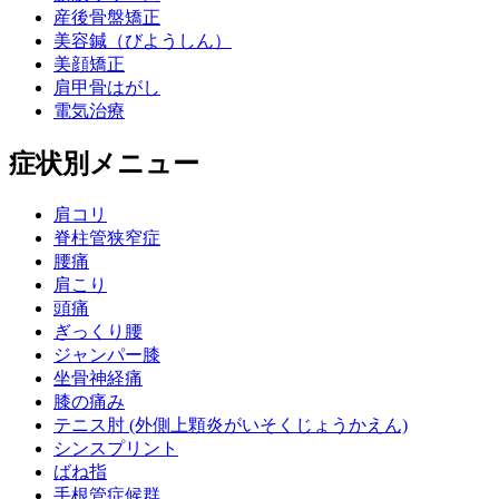
産後骨盤矯正
美容鍼（びようしん）
美顔矯正
肩甲骨はがし
電気治療
症状別メニュー
肩コリ
脊柱管狭窄症
腰痛
肩こり
頭痛
ぎっくり腰
ジャンパー膝
坐骨神経痛
膝の痛み
テニス肘 (外側上顆炎がいそくじょうかえん)
シンスプリント
ばね指
手根管症候群